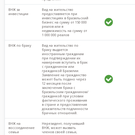
ВНЖ за
Вид на жительство
инвестиции
предоставляется при
инвестициях в бразильский
бизнес на сумму от 150 000
реалов или в
недвижимость на сумму от
1 000 000 реалов
ВНЖ по браку
Вид на жительство по
браку выдается
иностранным гражданам
при подтверждении их
намерения вступить в брак
с гражданином или
гражданкой Бразилии.
Заявление на гражданство
может быть подано через
12 месяцев после
заключения брака с
бразильским гражданином/
гражданкой при условии
фактического проживания
в стране и предоставления
доказательств подлинности
брачных отношений.
ВНЖ на
Нерезидент, получивший
воссоединение
ВНЖ, может вызвать
семьи
членов своей семьи,