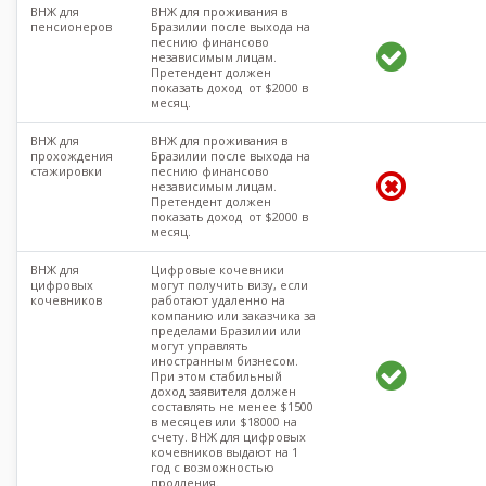
ВНЖ для
ВНЖ для проживания в
пенсионеров
Бразилии после выхода на
песнию финансово
независимым лицам.
Претендент должен
показать доход от $2000 в
месяц.
ВНЖ для
ВНЖ для проживания в
прохождения
Бразилии после выхода на
стажировки
песнию финансово
независимым лицам.
Претендент должен
показать доход от $2000 в
месяц.
ВНЖ для
Цифровые кочевники
цифровых
могут получить визу, если
кочевников
работают удаленно на
компанию или заказчика за
пределами Бразилии или
могут управлять
иностранным бизнесом.
При этом стабильный
доход заявителя должен
составлять не менее $1500
в месяцев или $18000 на
счету. ВНЖ для цифровых
кочевников выдают на 1
год с возможностью
продления.