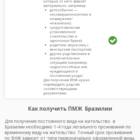
которые от него зависят
материально, например:
дети (обычно —
несовершеннолетние и
незамужние/
неженатые);
супруги (включая
установленное
сожительство и
однополые браки);
родители, внуки (лиц с
венгерским паспортом);
другие родственники в
исключительных
ситуациях (например,
недееспособные или
нуждающиеся в
постоянном уходе).
Для получения ВНЖ нужно
подтвердить родство
соответствующими
документами.
Как получить ПМЖ Бразилии
Для получения постоянного вида на жительство в
Бразилии необходимо 1-4 года легального проживания по
временному виду на жительство. Точный срок проживания
по ВНЖ зависит от типа первоначально оформленной визы.