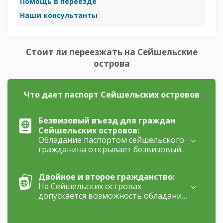
Помощь в переезде
Наши консультанты
Стоит ли переезжать на Сейшельские
острова
Что дает паспорт Сейшельских островов
Безвизовый въезд для граждан
Сейшельских островов:
Обладание паспортом сейшельского
гражданина открывает безвизовый
доступ в 120 стран, включая страны
Шенгенской зоны для пребывания
Двойное и второе гражданство:
продолжительностью до 90 дней
На Сейшельских островах
каждые полгода, что делает
допускается возможность обладания
программу экономического
двойным гражданским статусом,
гражданства весьма
однако с определенными
привлекательной для обеспеченных