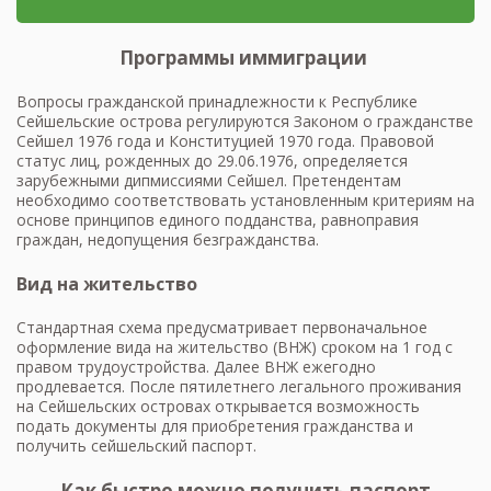
ограничениями. Власти Сейшел
лиц.
признают бипатризм только в
исключительных случаях, когда лицо,
Программы иммиграции
являясь изначально гражданином
республики по рождению,
Вопросы гражданской принадлежности к Республике
впоследствии приобрело
Сейшельские острова регулируются Законом о гражданстве
гражданство иного государства по
Сейшел 1976 года и Конституцией 1970 года. Правовой
причинам экономической
статус лиц, рожденных до 29.06.1976, определяется
целесообразности (к примеру, для
зарубежными дипмиссиями Сейшел. Претендентам
осуществления трудовой
необходимо соответствовать установленным критериям на
деятельности за рубежом) либо
основе принципов единого подданства, равноправия
помимо собственной воли в
граждан, недопущения безгражданства.
результате вступления в брачный
союз с иностранцем. Для
Вид на жительство
иностранных граждан, получивших
гражданство Сейшельских островов,
Стандартная схема предусматривает первоначальное
отказ от предыдущего гражданства
оформление вида на жительство (ВНЖ) сроком на 1 год с
не является обязательным условием.
правом трудоустройства. Далее ВНЖ ежегодно
продлевается. После пятилетнего легального проживания
на Сейшельских островах открывается возможность
подать документы для приобретения гражданства и
получить сейшельский паспорт.
Как быстро можно получить паспорт