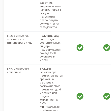
работник
вовремя платит
налоги, через 5
лет у него
появляется
право подать
документы на
гражданство.
Виза рентье или
Получить визу
независимого
рантье для
финансового лица
состоятельных
лиц при
подтверждении
дохода 1500
долларов в
месяц.
ВНЖ цифрового
ВНЖ для
кочевника
фрилансера
предоставляется
сроком на 6
месяцев с
возможностью
продления до 6
месяцев или
подать
заявление на
ПМЖ.
Минимальные
требования к