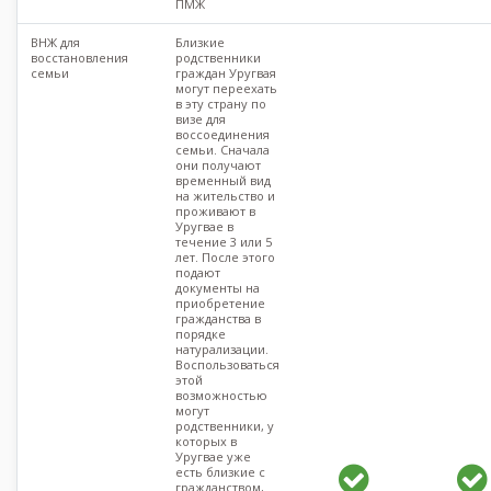
ПМЖ
ВНЖ для
Близкие
восстановления
родственники
семьи
граждан Уругвая
могут переехать
в эту страну по
визе для
воссоединения
семьи. Сначала
они получают
временный вид
на жительство и
проживают в
Уругвае в
течение 3 или 5
лет. После этого
подают
документы на
приобретение
гражданства в
порядке
натурализации.
Воспользоваться
этой
возможностью
могут
родственники, у
которых в
Уругвае уже
есть близкие с
гражданством,