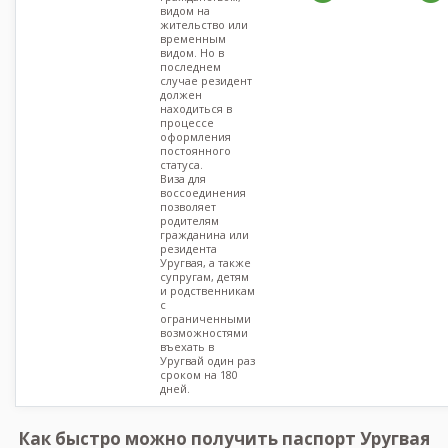
видом на
жительство или
временным
видом. Но в
последнем
случае резидент
должен
находиться в
процессе
оформления
постоянного
статуса.
Виза для
воссоединения
позволяет
родителям
гражданина или
резидента
Уругвая, а также
супругам, детям
и родственникам
с
ограниченными
возможностями
въехать в
Уругвай один раз
сроком на 180
дней.
Как быстро можно получить паспорт Уругвая