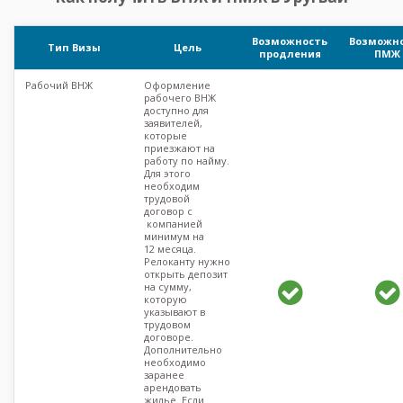
Возможность
Возможн
Тип Визы
Цель
продления
ПМЖ
Рабочий ВНЖ
Оформление
рабочего ВНЖ
доступно для
заявителей,
которые
приезжают на
работу по найму.
Для этого
необходим
трудовой
договор с
компанией
минимум на
12 месяца.
Релоканту нужно
открыть депозит
на сумму,
которую
указывают в
трудовом
договоре.
Дополнительно
необходимо
заранее
арендовать
жилье. Если