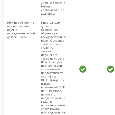
уровню дохода в
месяц
составляют 1500
долларов.
ВНЖ под обучение
Иностранцам
или проведение
доступно
научно-
бесплатное
исследовательской
обучение в
деятельности
государственных
вузах. Основное
требования к
студенту —
знание
испанского
языка на уровне
В1 и выше. Для
подтверждения
этого навыка
предоставляют
сертификат
DELE. Эмигранту
выдают
временный ВНЖ
на 12 месяцев,
потом его
продлевают на 3
года. По
истечении этого
срока можно
претендовать на