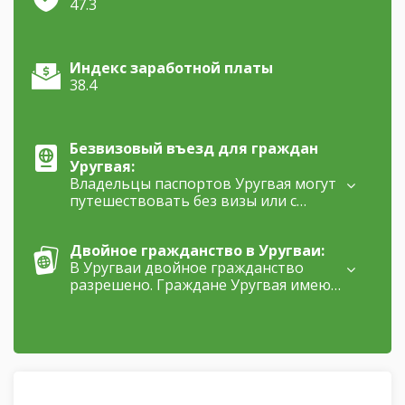
47.3
Индекс заработной платы
38.4
Безвизовый въезд для граждан
Уругвая:
Владельцы паспортов Уругвая могут
путешествовать без визы или с
электронной визой в 153 страны.
Двойное гражданство в Уругваи:
В Уругваи двойное гражданство
разрешено. Граждане Уругвая имеют
право на двойное гражданство, что
означает, что они могут иметь
гражданство другой страны, не теряя
при этом своего уругвайского
гражданства. Также, иностранцы,
претендующие на гражданство