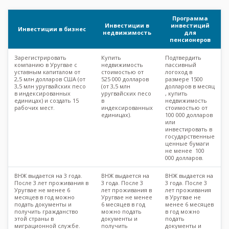
Программа
Инвестиции в
инвестиций
Инвестиции в бизнес
недвижимость
для
пенсионеров
Зарегистрировать
Купить
Подтвердить
компанию в Уругвае с
недвижимость
пассивный
уставным капиталом от
стоимостью от
логоход в
2,5 млн долларов США (от
525 000 долларов
размере 1500
3,5 млн уругвайских песо
(от 3,5 млн
долларов в месяц
в индексированных
уругвайских песо
, купить
единицах) и создать 15
в
недвижимость
рабочих мест.
индексированных
стоимостью от
единицах).
100 000 долларов
или
инвестировать в
государственные
ценные бумаги
не менее 100
000 долларов.
ВНЖ выдается на 3 года.
ВНЖ выдается на
ВНЖ выдается на
После 3 лет проживания в
3 года. После 3
3 года. После 3
Уругвае не менее 6
лет проживания в
лет проживания
месяцев в год можно
Уругвае не менее
в Уругвае не
подать документы и
6 месяцев в год
менее 6 месяцев
получить гражданство
можно подать
в год можно
этой страны в
документы и
подать
миграционной службе.
получить
документы и