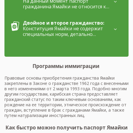
На данный момент паспорт
гражданина Ямайки не относится к
наиболее "мобильным". Его
обладателям доступно лишь 83
Двойное и второе гражданство:
страны и территории для
Конституция Ямайки не содержит
безвизового посещения или
специальных норм, детально
получения визы по прибытии. При
регулирующих вопросы двойного
этом в перечень государств,
гражданства. При этом
открытых для безвизового въезда,
конституционные положения прямо
не входят ни Великобритания,
не запрещают гражданам этой
бывшая метрополия этого
карибской страны приобретать
карибского островного государства,
Программы иммиграции
второе гражданство в иностранном
ни страны Шенгенской зоны
государстве. Законы Ямайки
Европейского Союза.
Правовые основы приобретения гражданства Ямайки
устанавливают, что ее гражданин,
закреплены в Законе о гражданстве 1962 года с внесенными
получивший иностранное
в него изменениями от 2 марта 1993 года. Подобно многим
гражданство, будет нести все
другим государствам, карибская страна предоставляет
обязанности, вытекающие из этого
гражданский статус по таким ключевым основаниям, как
нового статуса. Однако на
рождение на ее территории, этническое происхождение от
территории самой Ямайки такое
граждан, вступление в брак с гражданами Ямайки, а также
лицо не может ссылаться на какие-
путем натурализации иностранных лиц.
либо изъятия и исключения из общих
правил, основываясь на факте
Как быстро можно получить паспорт Ямайки
обладания двумя гражданствами.