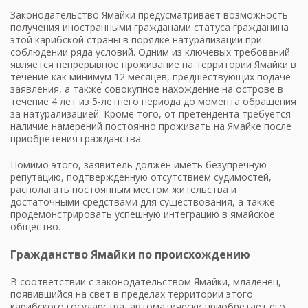
При этом приобретение ямайскими
Законодательство Ямайки предусматривает возможность
гражданами второго гражданства в
получения иностранными гражданами статуса гражданина
другой стране не влечет за собой
этой карибской страны в порядке натурализации при
автоматической утраты ими
соблюдении ряда условий. Одним из ключевых требований
гражданства Ямайки.
является непрерывное проживание на территории Ямайки в
течение как минимум 12 месяцев, предшествующих подаче
заявления, а также совокупное нахождение на острове в
течение 4 лет из 5-летнего периода до момента обращения
за натурализацией. Кроме того, от претендента требуется
наличие намерений постоянно проживать на Ямайке после
приобретения гражданства.
Помимо этого, заявитель должен иметь безупречную
репутацию, подтвержденную отсутствием судимостей,
располагать постоянным местом жительства и
достаточными средствами для существования, а также
продемонстрировать успешную интеграцию в ямайское
общество.
Гражданство Ямайки по происхождению
В соответствии с законодательством Ямайки, младенец,
появившийся на свет в пределах территории этого
карибского государства, автоматически приобретает его