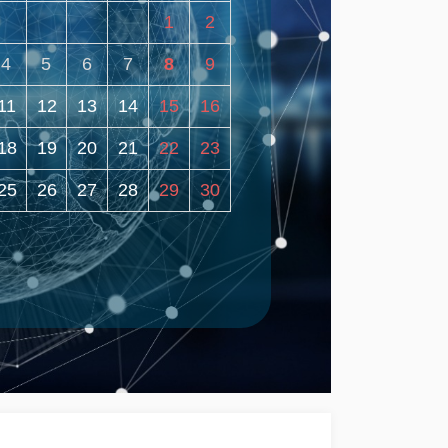
1
2
4
5
6
7
8
9
11
12
13
14
15
16
18
19
20
21
22
23
25
26
27
28
29
30