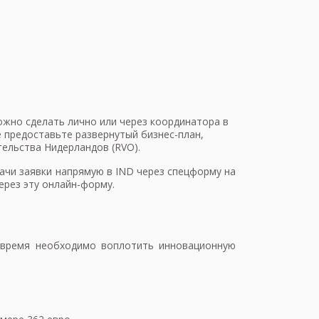
ожно сделать лично или через координатора в
е предоставьте развернутый бизнес-план,
ельства Нидерландов (RVO).
дачи заявки напрямую в IND через спецформу на
ерез эту онлайн-форму.
о время необходимо воплотить инновационную