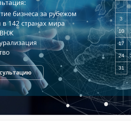
льтация:
тие бизнеса за рубежом
3
 в 142 странах мира
10
 ВНЖ
урализация
17
тво
24
31
нсультацию