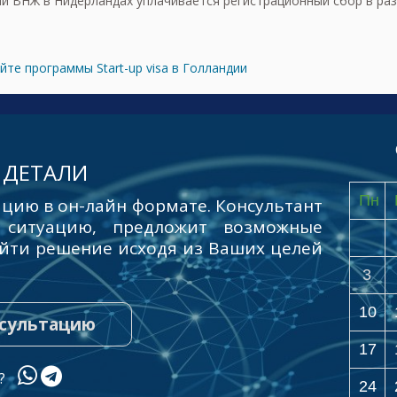
й ВНЖ в Нидерландах уплачивается регистрационный сбор в раз
те программы Start-up visa в Голландии
 ДЕТАЛИ
Пн
цию в он-лайн формате. Консультант
 ситуацию, предложит возможные
йти решение исходя из Ваших целей
3
10
нсультацию
17
ы?
24