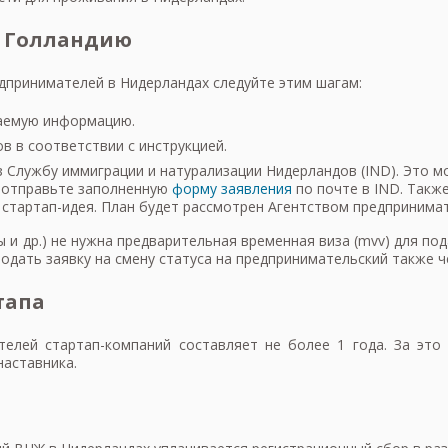
в Голландию
едпринимателей в Нидерландах следуйте этим шагам:
ваемую информацию.
 в соответствии с инструкцией.
 Службу иммиграции и натурализации Нидерландов (IND). Это м
 отправьте заполненную
форму заявления
по почте в IND. Такж
стартап-идея. План будет рассмотрен Агентством предпринимат
 и др.) не нужна предварительная временная виза (mvv) для по
дать заявку на смену статуса на предпринимательский также ч
тапа
телей стартап-компаний составляет не более 1 года. За эт
наставника.