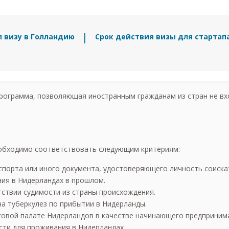
п визу в Голландию
Срок действия визы для стартап
программа, позволяющая иностранным гражданам из стран не вх
еобходимо соответствовать следующим критериям:
спорта или иного документа, удостоверяющего личность соискат
ия в Нидерландах в прошлом.
тствии судимости из страны происхождения.
а туберкулез по прибытии в Нидерланды.
рговой палате Нидерландов в качестве начинающего предприним
ти для проживания в Нидерландах.