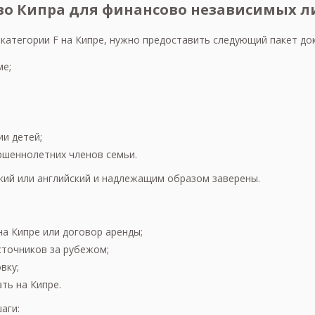
тво Кипра для финансово независимых л
 категории F на Кипре, нужно предоставить следующий пакет до
ме;
и детей;
ршеннолетних членов семьи.
кий или английский и надлежащим образом заверены.
а Кипре или договор аренды;
сточников за рубежом;
вку;
ть на Кипре.
аги: