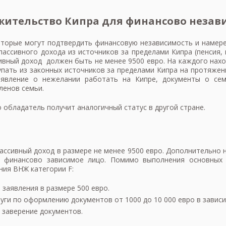
жительство Кипра для финансово незав
оторые могут подтвердить финансовую независимость и намер
пассивного дохода из источников за пределами Кипра (пенсия, 
ивный доход должен быть не менее 9500 евро. На каждого нах
упать из законных источников за пределами Кипра на протяжен
аявление о нежелании работать на Кипре, документы о се
ленов семьи.
 обладатель получит аналогичный статус в другой стране.
ссивный доход в размере не менее 9500 евро. Дополнительно 
к финансово зависимое лицо. Помимо выполнения основных 
ия ВНЖ категории F:
заявления в размере 500 евро.
уги по оформлению документов от 1000 до 10 000 евро в зависи
 заверение документов.