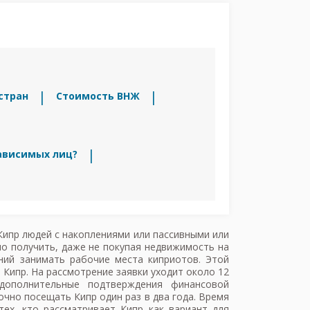
стран
Стоимость ВНЖ
ависимых лиц?
Кипр людей с накоплениями или пассивными или
но получить, даже не покупая недвижимость на
ний занимать рабочие места киприотов. Этой
Кипр. На рассмотрение заявки уходит около 12
дополнительные подтверждения финансовой
очно посещать Кипр один раз в два года. Время
тех, кто рассматривает Кипр как вариант для