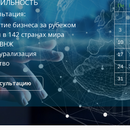
БИЛЬНОСТЬ
Пн
льтация:
тие бизнеса за рубежом
3
 в 142 странах мира
10
 ВНЖ
урализация
17
тво
24
31
нсультацию