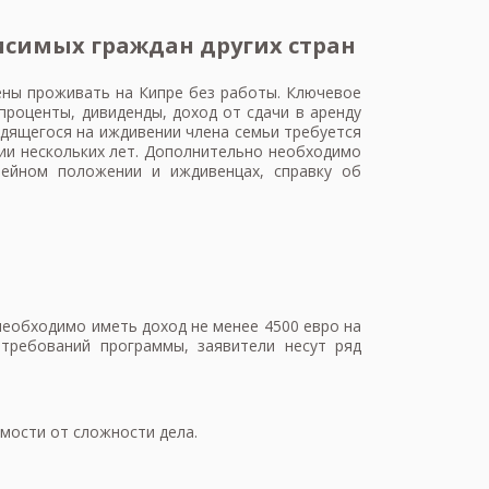
исимых граждан других стран
ены проживать на Кипре без работы. Ключевое
проценты, дивиденды, доход от сдачи в аренду
одящегося на иждивении члена семьи требуется
ии нескольких лет. Дополнительно необходимо
мейном положении и иждивенцах, справку об
необходимо иметь доход не менее 4500 евро на
требований программы, заявители несут ряд
мости от сложности дела.