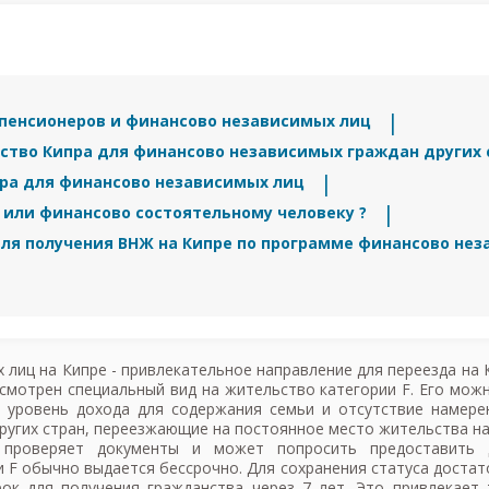
пенсионеров и финансово независимых лиц
ство Кипра для финансово независимых граждан других 
пра для финансово независимых лиц
 или финансово состоятельному человеку ?
ля получения ВНЖ на Кипре по программе финансово нез
 лиц на Кипре - привлекательное направление для переезда на 
усмотрен специальный вид на жительство категории F. Его мож
й уровень дохода для содержания семьи и отсутствие намере
ругих стран, переезжающие на постоянное место жительства на 
 проверяет документы и может попросить предоставить 
 F обычно выдается бессрочно. Для сохранения статуса достат
к для получения гражданства через 7 лет. Это привлекает 