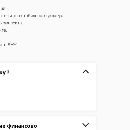
ии F.
ательства стабильного дохода.
 комплекта.
нта.
ить ВНЖ.
ку ?
ме финансово