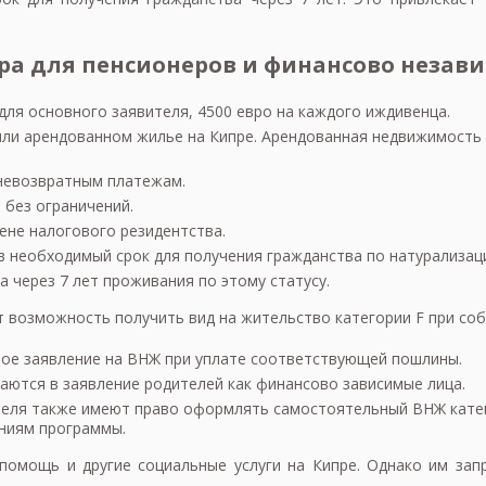
а для пенсионеров и финансово незав
ля основного заявителя, 4500 евро на каждого иждивенца.
ли арендованном жилье на Кипре. Арендованная недвижимость д
 невозвратным платежам.
 без ограничений.
ене налогового резидентства.
 необходимый срок для получения гражданства по натурализации
 через 7 лет проживания по этому статусу.
 возможность получить вид на жительство категории F при со
ьное заявление на ВНЖ при уплате соответствующей пошлины.
аются в заявление родителей как финансово зависимые лица.
теля также имеют право оформлять самостоятельный ВНЖ кате
аниям программы.
помощь и другие социальные услуги на Кипре. Однако им зап